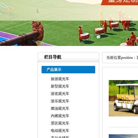
栏目导航
当前位置position：
产品展示
旅游观光车
新型观光车
游览观光车
游乐观光车
燃油观光车
内燃观光车
景区观光车
电动观光车