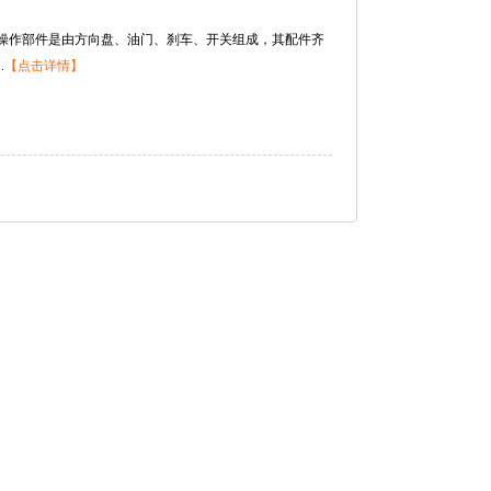
要操作部件是由方向盘、油门、刹车、开关组成，其配件齐
.
【点击详情】