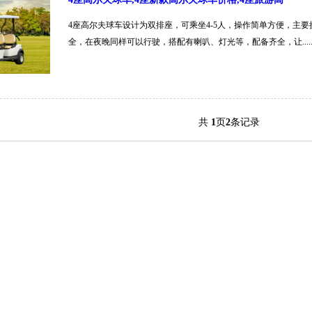
4座高尔夫球车设计为双排座，可乘坐4-5人，操作简单方便，主
全，在夜晚同样可以行驶，搭配有喇叭、灯光等，配备齐全，让.....
共
1
页
2
条记录