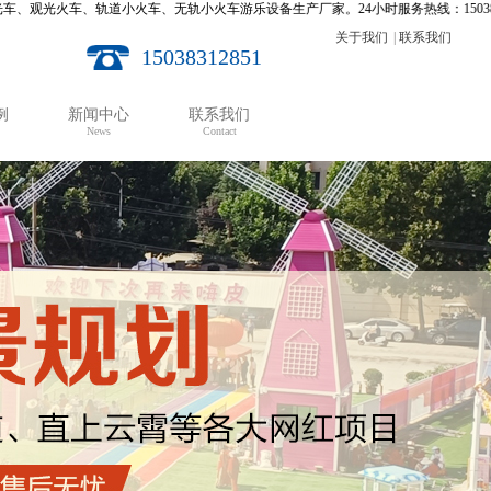
、轨道小火车、无轨小火车游乐设备生产厂家。24小时服务热线：15038312851
关于我们
|
联系我们
15038312851
例
新闻中心
联系我们
News
Contact