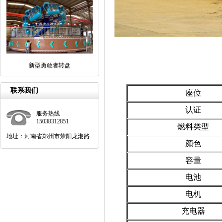
新型勇敢者转盘
联系我们
座位
认证
服务热线
15038312851
燃料类型
地址：河南省郑州市荥阳龙港路
颜色
容量
电池
电机
充电器