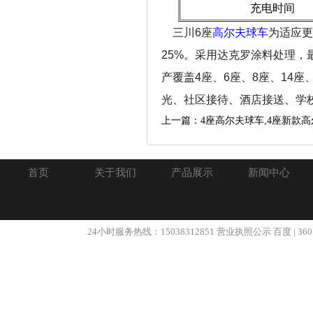
充电时间
三川6座
高尔夫球车
为适应更
25%。采用达克罗涂料处理
产覆盖4座、6座、8座、14
光、社区接待、酒店接送、学
上一篇：4座高尔夫球车,4座新款高
首页
关于我们
产品展示
新闻中心
24小时服务热线：15038312851
营业执照公示
百度
|
360