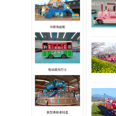
36座海盗船
电动观光巴士
新型勇敢者转盘