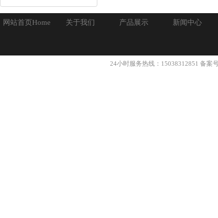
网站首页Home
关于我们
产品展示
新闻中心
24小时服务热线：15038312851 备案