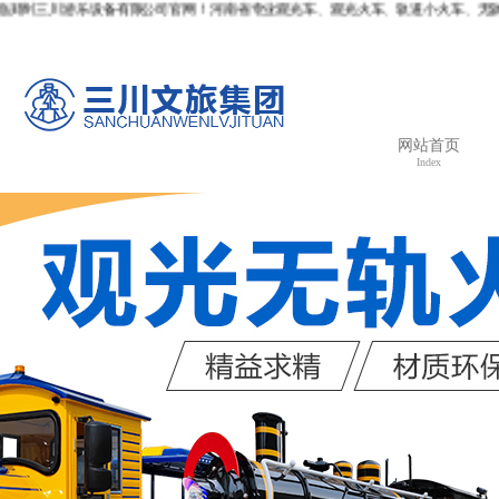
三川游乐设备有限公司官网！河南省专业观光车、观光火车、轨道小火车、无轨小火车生产厂
网站首页
Index