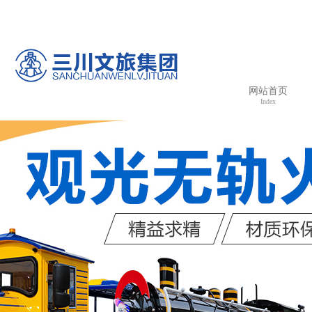
网站首页
Index