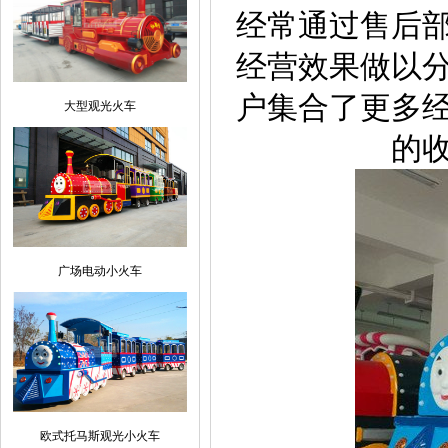
经常通过售后
经营效果做以
户集合了更多
大型观光火车
的
广场电动小火车
欧式托马斯观光小火车