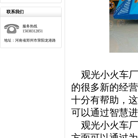
联系我们
服务热线
15038312851
地址：河南省郑州市荥阳龙港路
观光小火车厂
的很多新的经营
十分有帮助，这
可以通过智慧进
观光小火车厂
方面可以通过为