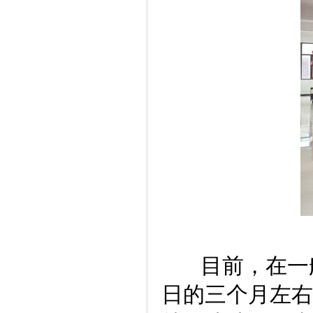
目前，在一般
日的三个月左右